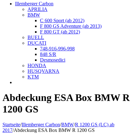
Illemberger Carbon
APRILIA
BMW
C 600 Sport (ab 2012)
F 800 GS Adventure (ab 2013)
F 800 GT (ab 2012)
BUELL
DUCATI
748-916-996-998
848 S/R
Desmosedici
HONDA
HUSQVARNA
KTM
Abdeckung ESA Box BMW R
1200 GS
Startseite
/
Illemberger Carbon
/
BMW
/
R 1200 GS (LC) ab
2017
/
Abdeckung ESA Box BMW R 1200 GS