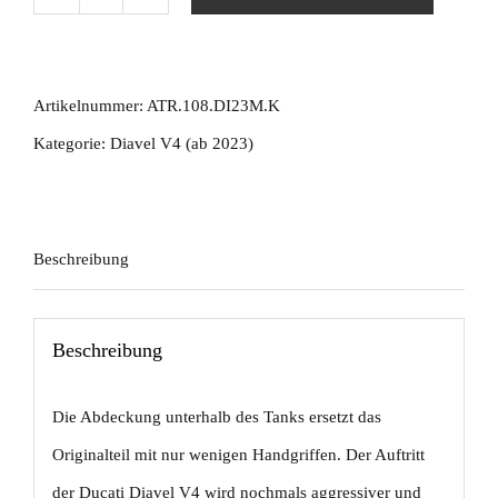
Abdeckung
unter
dem
Artikelnummer:
ATR.108.DI23M.K
tank
Kategorie:
Diavel V4 (ab 2023)
rechts
Ducati
Diavel
Beschreibung
V4
ab
Beschreibung
2023
matt
Die Abdeckung unterhalb des Tanks ersetzt das
Menge
Originalteil mit nur wenigen Handgriffen. Der Auftritt
der Ducati Diavel V4 wird nochmals aggressiver und