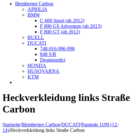
Illemberger Carbon
APRILIA
BMW
C 600 Sport (ab 2012)
F 800 GS Adventure (ab 2013)
F 800 GT (ab 2012)
BUELL
DUCATI
748-916-996-998
848 S/R
Desmosedici
HONDA
HUSQVARNA
KTM
Heckverkleidung links Straße
Carbon
Startseite
/
Illemberger Carbon
/
DUCATI
/
Panigale 1199 (12-
14)
/
Heckverkleidung links Straße Carbon