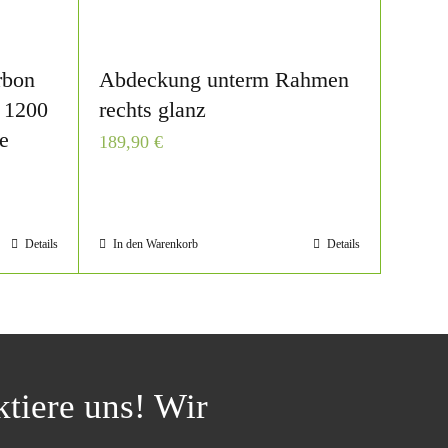
rbon
Abdeckung unterm Rahmen
 1200
rechts glanz
e
189,90
€
Details
In den Warenkorb
Details
tiere uns! Wir