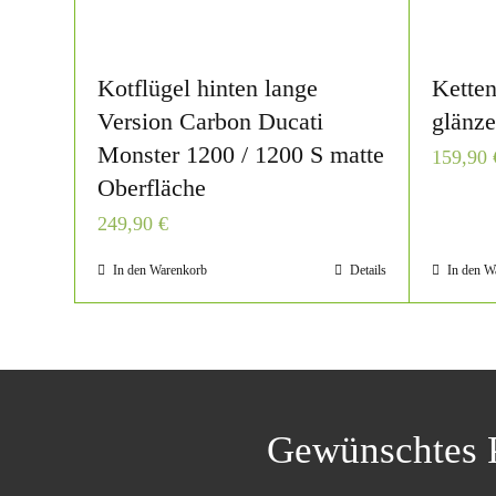
Kotflügel hinten lange
Ketten
Version Carbon Ducati
glänz
Monster 1200 / 1200 S matte
159,90
Oberfläche
249,90
€
In den Warenkorb
Details
In den W
Gewünschtes P