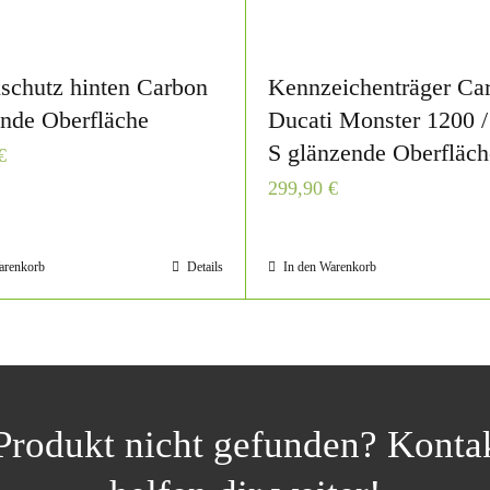
schutz hinten Carbon
Kennzeichenträger Ca
ende Oberfläche
Ducati Monster 1200 /
S glänzende Oberfläch
€
299,90
€
arenkorb
Details
In den Warenkorb
rodukt nicht gefunden? Kontak