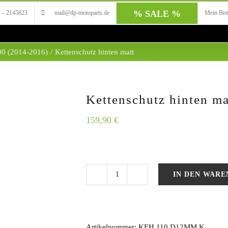
% SALE %
 – 2145823
mail@dp-motoparts.de
Mein Ben
00 (2014-2016)
/
Kettenschutz hinten matt
Kettenschutz hinten ma
159,90
€
IN DEN WAR
Kettenschutz
hinten
matt
Artikelnummer:
KEH.110.D12MM.K