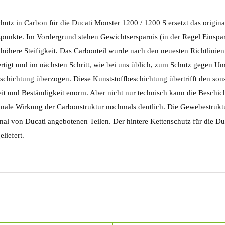
hutz in Carbon für die Ducati Monster 1200 / 1200 S ersetzt das origin
punkte. Im Vordergrund stehen Gewichtsersparnis (in der Regel Einspa
 höhere Steifigkeit. Das Carbonteil wurde nach den neuesten Richtlini
ertigt und im nächsten Schritt, wie bei uns üblich, zum Schutz gegen Um
schichtung überzogen. Diese Kunststoffbeschichtung übertrifft den son
eit und Beständigkeit enorm. Aber nicht nur technisch kann die Beschich
nale Wirkung der Carbonstruktur nochmals deutlich. Die Gewebestruktur
nal von Ducati angebotenen Teilen. Der hintere Kettenschutz für die Duc
liefert.