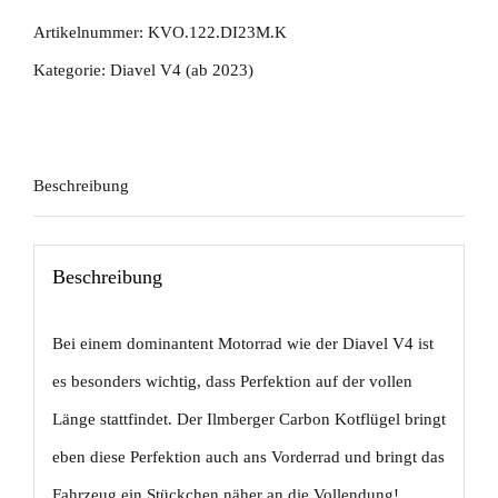
Ducati
Artikelnummer:
KVO.122.DI23M.K
Diavel
Kategorie:
Diavel V4 (ab 2023)
V4
ab
2023
Beschreibung
matt
Menge
Beschreibung
Bei einem dominantent Motorrad wie der Diavel V4 ist
es besonders wichtig, dass Perfektion auf der vollen
Länge stattfindet. Der Ilmberger Carbon Kotflügel bringt
eben diese Perfektion auch ans Vorderrad und bringt das
Fahrzeug ein Stückchen näher an die Vollendung!