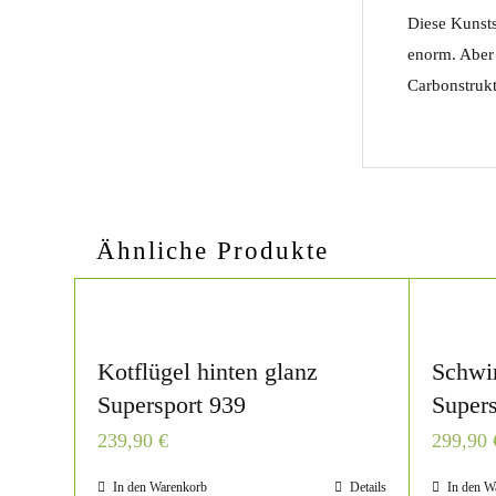
Diese Kunsts
enorm. Aber 
Carbonstrukt
Ähnliche Produkte
Kotflügel hinten glanz
Schwi
Supersport 939
Supers
239,90
€
299,90
In den Warenkorb
Details
In den W