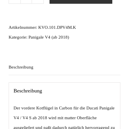
Kotflügel
vorne
matt
Artikelnummer:
KVO.101.DPV4M.K
Streetfighter/Panigale
Kategorie:
Panigale V4 (ab 2018)
V4
/
V4
Beschreibung
S
/
Beschreibung
V4
R
Der vordere Kotflügel in Carbon für die Ducati Panigale
/
V4 / V4 S ab 2018 wird mit matter Oberfläche
V2
ausgeliefert und paßt dadurch natürlich hervorragend zu