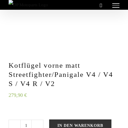
Zum
Inhalt
springen
Kotflügel vorne matt
Streetfighter/Panigale V4 / V4
S / V4 R / V2
279,90
€
IN DEN WARENKORB