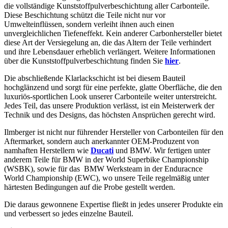
die vollständige Kunststoffpulverbeschichtung aller Carbonteile.
Diese Beschichtung schützt die Teile nicht nur vor
Umwelteinflüssen, sondern verleiht ihnen auch einen
unvergleichlichen Tiefeneffekt. Kein anderer Carbonhersteller bietet
diese Art der Versiegelung an, die das Altern der Teile verhindert
und ihre Lebensdauer erheblich verlängert. Weitere Informationen
über die Kunststoffpulverbeschichtung finden Sie
hier
.
Die abschließende Klarlackschicht ist bei diesem Bauteil
hochglänzend und sorgt für eine perfekte, glatte Oberfläche, die den
luxuriös-sportlichen Look unserer Carbonteile weiter unterstreicht.
Jedes Teil, das unsere Produktion verlässt, ist ein Meisterwerk der
Technik und des Designs, das höchsten Ansprüchen gerecht wird.
Ilmberger ist nicht nur führender Hersteller von Carbonteilen für den
Aftermarket, sondern auch anerkannter OEM-Produzent von
namhaften Herstellern wie
Ducati
und BMW. Wir fertigen unter
anderem Teile für BMW in der World Superbike Championship
(WSBK), sowie für das BMW Werksteam in der Enduracnce
World Championship (EWC), wo unsere Teile regelmäßig unter
härtesten Bedingungen auf die Probe gestellt werden.
Die daraus gewonnene Expertise fließt in jedes unserer Produkte ein
und verbessert so jedes einzelne Bauteil.