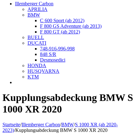
Illemberger Carbon
APRILIA
BMW
C 600 Sport (ab 2012)
F 800 GS Adventure (ab 2013)
F 800 GT (ab 2012)
BUELL
DUCATI
748-916-996-998
848 S/R
Desmosedici
HONDA
HUSQVARNA
KTM
Kupplungsabdeckung BMW S
1000 XR 2020
Startseite
/
Illemberger Carbon
/
BMW
/
S 1000 XR (ab 2020-
2023)
/
Kupplungsabdeckung BMW S 1000 XR 2020