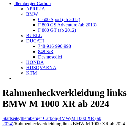
Illemberger Carbon
APRILIA
BMW
C 600 Sport (ab 2012)
F 800 GS Adventure (ab 2013)
F 800 GT (ab 2012)
BUELL
DUCATI
748-916-996-998
848 S/R
Desmosedici
HONDA
HUSQVARNA
KTM
Rahmenheckverkleidung links
BMW M 1000 XR ab 2024
Startseite
/
Illemberger Carbon
/
BMW
/
M 1000 XR (ab
2024)
/
Rahmenheckverkleidung links BMW M 1000 XR ab 2024