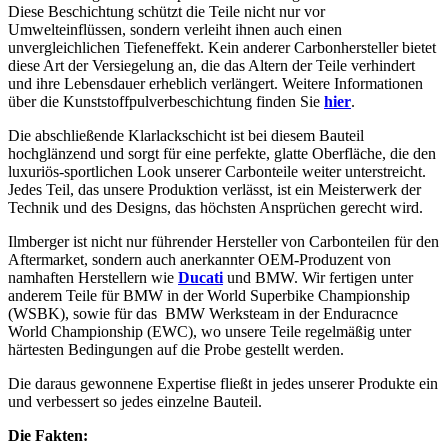
Diese Beschichtung schützt die Teile nicht nur vor
Umwelteinflüssen, sondern verleiht ihnen auch einen
unvergleichlichen Tiefeneffekt. Kein anderer Carbonhersteller bietet
diese Art der Versiegelung an, die das Altern der Teile verhindert
und ihre Lebensdauer erheblich verlängert. Weitere Informationen
über die Kunststoffpulverbeschichtung finden Sie
hier
.
Die abschließende Klarlackschicht ist bei diesem Bauteil
hochglänzend und sorgt für eine perfekte, glatte Oberfläche, die den
luxuriös-sportlichen Look unserer Carbonteile weiter unterstreicht.
Jedes Teil, das unsere Produktion verlässt, ist ein Meisterwerk der
Technik und des Designs, das höchsten Ansprüchen gerecht wird.
Ilmberger ist nicht nur führender Hersteller von Carbonteilen für den
Aftermarket, sondern auch anerkannter OEM-Produzent von
namhaften Herstellern wie
Ducati
und BMW. Wir fertigen unter
anderem Teile für BMW in der World Superbike Championship
(WSBK), sowie für das BMW Werksteam in der Enduracnce
World Championship (EWC), wo unsere Teile regelmäßig unter
härtesten Bedingungen auf die Probe gestellt werden.
Die daraus gewonnene Expertise fließt in jedes unserer Produkte ein
und verbessert so jedes einzelne Bauteil.
Die Fakten: