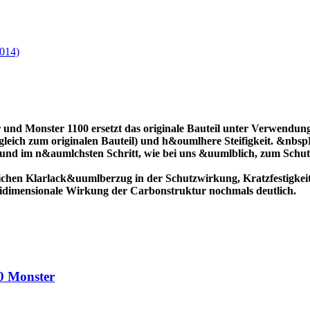
014)
 und Monster 1100 ersetzt das originale Bauteil unter Verwendun
gleich zum originalen Bauteil) und h&oumlhere Steifigkeit. &nbsp
t und im n&aumlchsten Schritt, wie bei uns &uumlblich, zum Schu
ichen Klarlack&uumlberzug in der Schutzwirkung, Kratzfestigkei
reidimensionale Wirkung der Carbonstruktur nochmals deutlich.
0 Monster