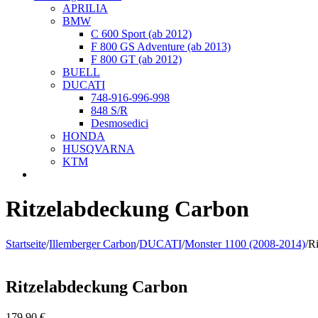
APRILIA
BMW
C 600 Sport (ab 2012)
F 800 GS Adventure (ab 2013)
F 800 GT (ab 2012)
BUELL
DUCATI
748-916-996-998
848 S/R
Desmosedici
HONDA
HUSQVARNA
KTM
Ritzelabdeckung Carbon
Startseite
/
Illemberger Carbon
/
DUCATI
/
Monster 1100 (2008-2014)
/
R
Ritzelabdeckung Carbon
179,90
€