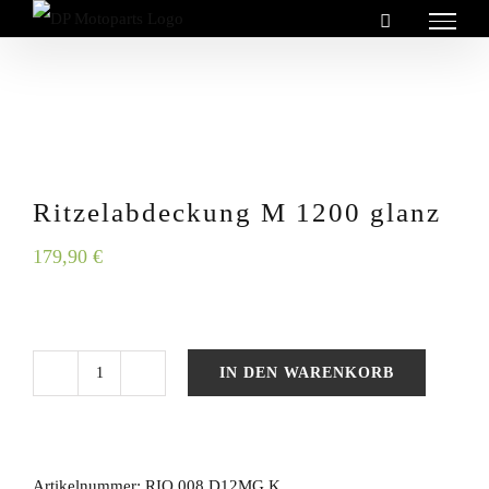
Zum
Inhalt
springen
Ritzelabdeckung M 1200 glanz
179,90
€
IN DEN WARENKORB
Ritzelabdeckung
M
1200
Artikelnummer:
RIO.008.D12MG.K